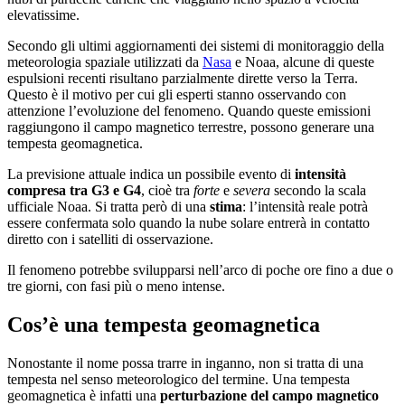
elevatissime.
Secondo gli ultimi aggiornamenti dei sistemi di monitoraggio della
meteorologia spaziale utilizzati da
Nasa
e Noaa, alcune di queste
espulsioni recenti risultano parzialmente dirette verso la Terra.
Questo è il motivo per cui gli esperti stanno osservando con
attenzione l’evoluzione del fenomeno. Quando queste emissioni
raggiungono il campo magnetico terrestre, possono generare una
tempesta geomagnetica.
La previsione attuale indica un possibile evento di
intensità
compresa tra G3 e G4
, cioè tra
forte
e
severa
secondo la scala
ufficiale Noaa. Si tratta però di una
stima
: l’intensità reale potrà
essere confermata solo quando la nube solare entrerà in contatto
diretto con i satelliti di osservazione.
Il fenomeno potrebbe svilupparsi nell’arco di poche ore fino a due o
tre giorni, con fasi più o meno intense.
Cos’è una tempesta geomagnetica
Nonostante il nome possa trarre in inganno, non si tratta di una
tempesta nel senso meteorologico del termine. Una tempesta
geomagnetica è infatti una
perturbazione del campo magnetico