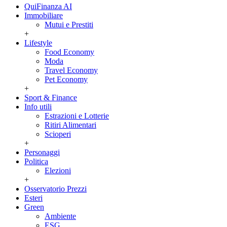
QuiFinanza AI
Immobiliare
Mutui e Prestiti
+
Lifestyle
Food Economy
Moda
Travel Economy
Pet Economy
+
Sport & Finance
Info utili
Estrazioni e Lotterie
Ritiri Alimentari
Scioperi
+
Personaggi
Politica
Elezioni
+
Osservatorio Prezzi
Esteri
Green
Ambiente
ESG