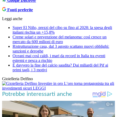
Google Discover
Fonti preferite
Leggi anche
Super El Niño, prezzi del cibo su fino al 2028: la spesa degli
italiani rischia un +15,8%
Creme solari e prevenzione del melanoma: così cresce un
mercato da 600 milioni di euro
Ristrutturazione casa, dal 3 agosto scattano nuovi obblighi:
sanzioni e deroghe
Oceani mai così caldi, i mari da record in Italia tra eventi
estremi e pesca a rischio
È davvero la fine del calcio saudita? Dai miliardi del Pif ai
primi tagli, i 3 motivi
Gioielleria Delfino
Investire in oro
L’oro torna protagonista tra gli
investimenti sicuri
LEGGI