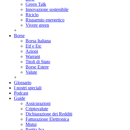
Green Talk
Innovazione sostenibile
Riciclo
Risparmio energetico
Vivere green
+
Borse
Borsa Italiana
Etf e Etc
Azioni
Warrant
Titoli di Stato
Borse Estere
Valute
+
Glossario
I nostri speciali
Podcast
Guide
Assicurazioni
Criptovalute
Dichiarazione dei Redditi
Fatturazione Elettronica
Mutui
Partita Iva