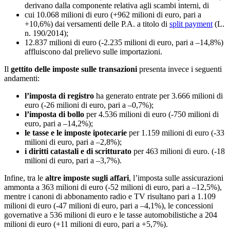
derivano dalla componente relativa agli scambi interni, di
cui 10.068 milioni di euro (+962 milioni di euro, pari a
+10,6%) dai versamenti delle P.A. a titolo di
split payment
(L.
n. 190/2014);
12.837 milioni di euro (-2.235 milioni di euro, pari a –14,8%)
affluiscono dal prelievo sulle importazioni.
Il
gettito delle imposte sulle transazioni
presenta invece i seguenti
andamenti:
l’imposta di registro
ha generato entrate per 3.666 milioni di
euro (-26 milioni di euro, pari a –0,7%);
l’imposta di bollo
per 4.536 milioni di euro (-750 milioni di
euro, pari a –14,2%);
le tasse e le imposte ipotecarie
per 1.159 milioni di euro (-33
milioni di euro, pari a –2,8%);
i diritti catastali e di scritturato
per 463 milioni di euro. (-18
milioni di euro, pari a –3,7%).
Infine, tra le
altre imposte sugli affari
, l’imposta sulle assicurazioni
ammonta a 363 milioni di euro (-52 milioni di euro, pari a –12,5%),
mentre i canoni di abbonamento radio e TV risultano pari a 1.109
milioni di euro (-47 milioni di euro, pari a –4,1%), le concessioni
governative a 536 milioni di euro e le tasse automobilistiche a 204
milioni di euro (+11 milioni di euro, pari a +5,7%).