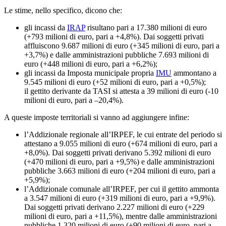
Le stime, nello specifico, dicono che:
gli incassi da
IRAP
risultano pari a 17.380 milioni di euro
(+793 milioni di euro, pari a +4,8%). Dai soggetti privati
affluiscono 9.687 milioni di euro (+345 milioni di euro, pari a
+3,7%) e dalle amministrazioni pubbliche 7.693 milioni di
euro (+448 milioni di euro, pari a +6,2%);
gli incassi da Imposta municipale propria
IMU
ammontano a
9.545 milioni di euro (+52 milioni di euro, pari a +0,5%);
il gettito derivante da TASI si attesta a 39 milioni di euro (-10
milioni di euro, pari a –20,4%).
A queste imposte territoriali si vanno ad aggiungere infine:
l’Addizionale regionale all’IRPEF, le cui entrate del periodo si
attestano a 9.055 milioni di euro (+674 milioni di euro, pari a
+8,0%). Dai soggetti privati derivano 5.392 milioni di euro
(+470 milioni di euro, pari a +9,5%) e dalle amministrazioni
pubbliche 3.663 milioni di euro (+204 milioni di euro, pari a
+5,9%);
l’Addizionale comunale all’IRPEF, per cui il gettito ammonta
a 3.547 milioni di euro (+319 milioni di euro, pari a +9,9%).
Dai soggetti privati derivano 2.227 milioni di euro (+229
milioni di euro, pari a +11,5%), mentre dalle amministrazioni
pubbliche 1.320 milioni di euro (+90 milioni di euro, pari a