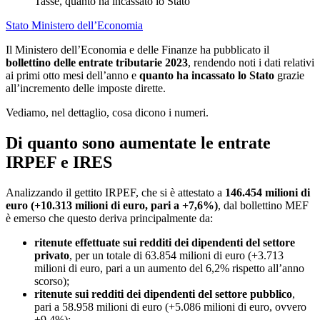
Tasse, quanto ha incassato lo Stato
Stato
Ministero dell’Economia
Il Ministero dell’Economia e delle Finanze ha pubblicato il
bollettino delle entrate tributarie 2023
, rendendo noti i dati relativi
ai primi otto mesi dell’anno e
quanto ha incassato lo Stato
grazie
all’incremento delle imposte dirette.
Vediamo, nel dettaglio, cosa dicono i numeri.
Di quanto sono aumentate le entrate
IRPEF e IRES
Analizzando il gettito IRPEF, che si è attestato a
146.454 milioni di
euro (+10.313 milioni di euro, pari a +7,6%)
, dal bollettino MEF
è emerso che questo deriva principalmente da:
ritenute effettuate sui redditi dei dipendenti del settore
privato
, per un totale di 63.854 milioni di euro (+3.713
milioni di euro, pari a un aumento del 6,2% rispetto all’anno
scorso);
ritenute sui redditi dei dipendenti del settore pubblico
,
pari a 58.958 milioni di euro (+5.086 milioni di euro, ovvero
+9,4%);