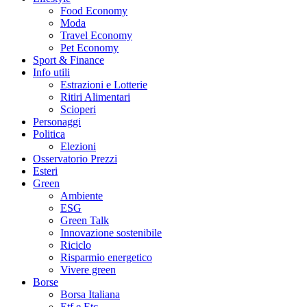
Food Economy
Moda
Travel Economy
Pet Economy
Sport & Finance
Info utili
Estrazioni e Lotterie
Ritiri Alimentari
Scioperi
Personaggi
Politica
Elezioni
Osservatorio Prezzi
Esteri
Green
Ambiente
ESG
Green Talk
Innovazione sostenibile
Riciclo
Risparmio energetico
Vivere green
Borse
Borsa Italiana
Etf e Etc