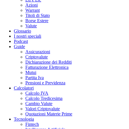
Azioni
Warrant
Titoli di Stato
Borse Estere
Valute
Glossario
I nostri speciali
Podcast
Guide
Assicurazioni
Criptovalute
Dichiarazione dei Redditi
Fatturazione Elettronica
Mutui
Partita Iva
Pensioni e Previdenza
Calcolatori
Calcolo IVA
Calcolo Tredicesima
Cambio Valute
Valori Criptovalute
Quotazioni Materie Prime
Tecnologia
Fintech