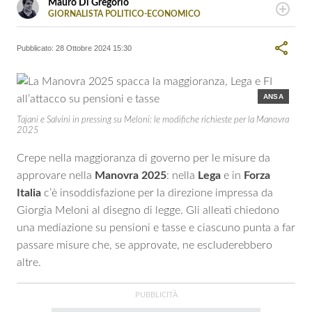
Mauro Di Gregorio
GIORNALISTA POLITICO-ECONOMICO
LINKEDIN
Laurea in Scienze della Comunicazione all’Università di
Palermo. Giornalista professionista dal 2006. Si interessa
Pubblicato:
28 Ottobre 2024 15:30
principalmente di cronaca, politica ed economia.
ANSA
Tajani e Salvini in pressing su Meloni: le modifiche richieste per la Manovra
2025
Crepe nella maggioranza di governo per le misure da
approvare nella
Manovra 2025
: nella
Lega
e in
Forza
Italia
c’è insoddisfazione per la direzione impressa da
Giorgia Meloni al disegno di legge. Gli alleati chiedono
una mediazione su pensioni e tasse e ciascuno punta a far
passare misure che, se approvate, ne escluderebbero
altre.