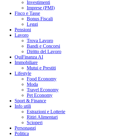
Investimenti
Imprese (PMI)
Fisco e Tasse
Bonus Fiscali
Leggi
Pensioni
Lavoro
Trova Lavoro
Bandi e Concorsi
Diritto del Lavoro
QuiFinanza AI
Immobiliare
Mutui e Prestiti
Lifestyle
Food Economy
Moda
Travel Economy
Pet Economy
Sport & Finance
Info utili
Estrazioni e Lotterie
Ritiri Alimentari
Scioperi
Personaggi
Politica