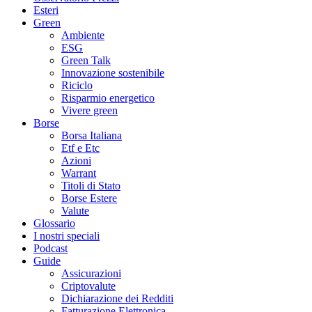
Esteri
Green
Ambiente
ESG
Green Talk
Innovazione sostenibile
Riciclo
Risparmio energetico
Vivere green
Borse
Borsa Italiana
Etf e Etc
Azioni
Warrant
Titoli di Stato
Borse Estere
Valute
Glossario
I nostri speciali
Podcast
Guide
Assicurazioni
Criptovalute
Dichiarazione dei Redditi
Fatturazione Elettronica