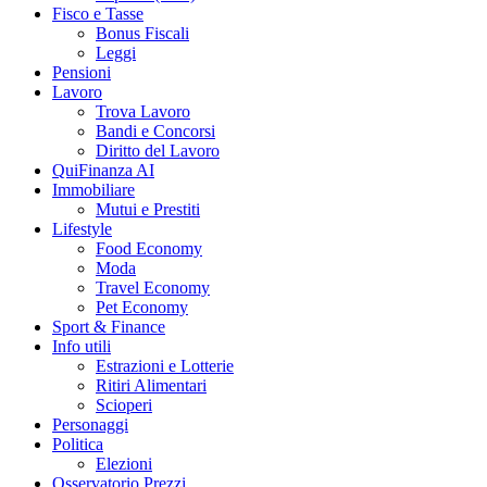
Fisco e Tasse
Bonus Fiscali
Leggi
Pensioni
Lavoro
Trova Lavoro
Bandi e Concorsi
Diritto del Lavoro
QuiFinanza AI
Immobiliare
Mutui e Prestiti
Lifestyle
Food Economy
Moda
Travel Economy
Pet Economy
Sport & Finance
Info utili
Estrazioni e Lotterie
Ritiri Alimentari
Scioperi
Personaggi
Politica
Elezioni
Osservatorio Prezzi