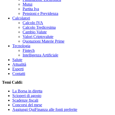
Mutui
Partita Iva
Pensioni e Previdenza
Calcolatori
Calcolo IVA
Calcolo Tredicesima
Cambio Valute
Valori Criptovalute
Quotazioni Materie Prime
Tecnologia
Fintech
Intelligenza Artificiale
Salute
Attualità
Esperti
Contatti
Temi Caldi:
La Borsa in diretta
Scioperi di agosto
Scadenze fiscali
Concorsi del mese
Aggiungi QuiFinanza alle fonti preferite