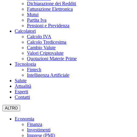
Dichiarazione dei Redditi
Fatturazione Elettronica
Mutui
Partita Iva
Pensioni e Previdenza
Calcolatori
Calcolo IVA
Calcolo Tredicesima
Cambio Valute
Valori Criptovalute
Quotazioni Materie Prime
Tecnologia
Fintech
Intelligenza Artificiale
Salute
Attualità
Esperti
Contatti
ALTRO
Economia
Finanza
Investimenti
Imprese (PMI)