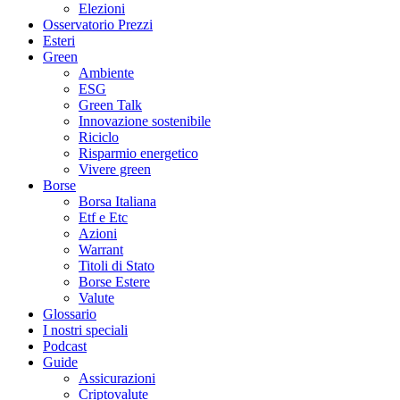
Elezioni
Osservatorio Prezzi
Esteri
Green
Ambiente
ESG
Green Talk
Innovazione sostenibile
Riciclo
Risparmio energetico
Vivere green
Borse
Borsa Italiana
Etf e Etc
Azioni
Warrant
Titoli di Stato
Borse Estere
Valute
Glossario
I nostri speciali
Podcast
Guide
Assicurazioni
Criptovalute