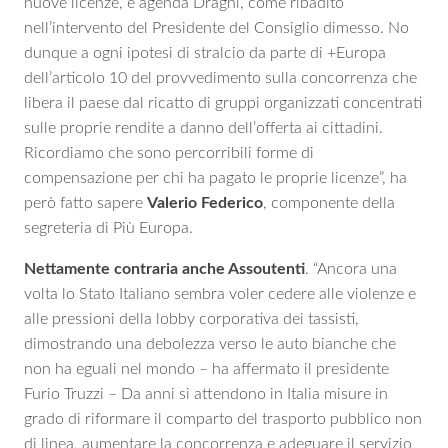
nuove licenze, è agenda Draghi, come ribadito
nell’intervento del Presidente del Consiglio dimesso. No
dunque a ogni ipotesi di stralcio da parte di +Europa
dell’articolo 10 del provvedimento sulla concorrenza che
libera il paese dal ricatto di gruppi organizzati concentrati
sulle proprie rendite a danno dell’offerta ai cittadini.
Ricordiamo che sono percorribili forme di
compensazione per chi ha pagato le proprie licenze”, ha
però fatto sapere
Valerio Federico
, componente della
segreteria di Più Europa.
Nettamente contraria anche Assoutenti
. “Ancora una
volta lo Stato Italiano sembra voler cedere alle violenze e
alle pressioni della lobby corporativa dei tassisti,
dimostrando una debolezza verso le auto bianche che
non ha eguali nel mondo – ha affermato il presidente
Furio Truzzi – Da anni si attendono in Italia misure in
grado di riformare il comparto del trasporto pubblico non
di linea, aumentare la concorrenza e adeguare il servizio