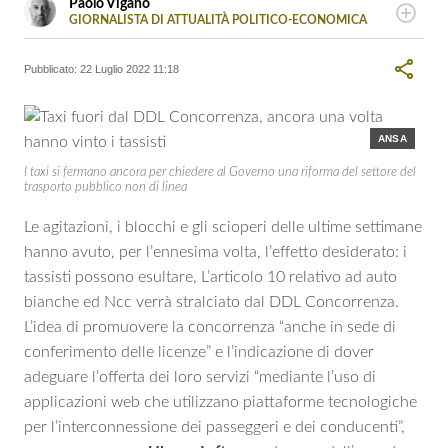
Paolo Viganò
GIORNALISTA DI ATTUALITÀ POLITICO-ECONOMICA
Classe 1974, giornalista professionista dal 2003, si occupa
prevalentemente di politica, geopolitica e attualità
Pubblicato:
22 Luglio 2022 11:18
economica, con diverse divagazioni in ambito sportivo e
musicale.
ANSA
I taxi si fermano ancora per chiedere al Governo una riforma del settore del
trasporto pubblico non di linea
Le agitazioni, i blocchi e gli scioperi delle ultime settimane
hanno avuto, per l’ennesima volta, l’effetto desiderato: i
tassisti possono esultare, L’articolo 10 relativo ad auto
bianche ed Ncc verrà stralciato dal DDL Concorrenza.
L’idea di promuovere la concorrenza “anche in sede di
conferimento delle licenze” e l’indicazione di dover
adeguare l’offerta dei loro servizi “mediante l’uso di
applicazioni web che utilizzano piattaforme tecnologiche
per l’interconnessione dei passeggeri e dei conducenti”,