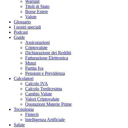
Warrant
Titoli di Stato
Borse Estere
Valute
Glossario
I nostri speciali
Podcast
Guide
Assicurazioni
Criptovalute
Dichiarazione dei Redditi
Fatturazione Elettronica
Mutui
Partita Iva
Pensioni e Previdenza
Calcolatori
Calcolo IVA
Calcolo Tredicesima
Cambio Valute
Valori Criptovalute
Quotazioni Materie Prime
Tecnologia
Fintech
Intelligenza Artificiale
Salute