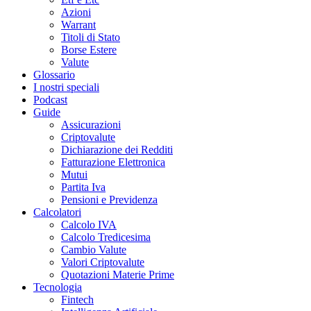
Azioni
Warrant
Titoli di Stato
Borse Estere
Valute
Glossario
I nostri speciali
Podcast
Guide
Assicurazioni
Criptovalute
Dichiarazione dei Redditi
Fatturazione Elettronica
Mutui
Partita Iva
Pensioni e Previdenza
Calcolatori
Calcolo IVA
Calcolo Tredicesima
Cambio Valute
Valori Criptovalute
Quotazioni Materie Prime
Tecnologia
Fintech