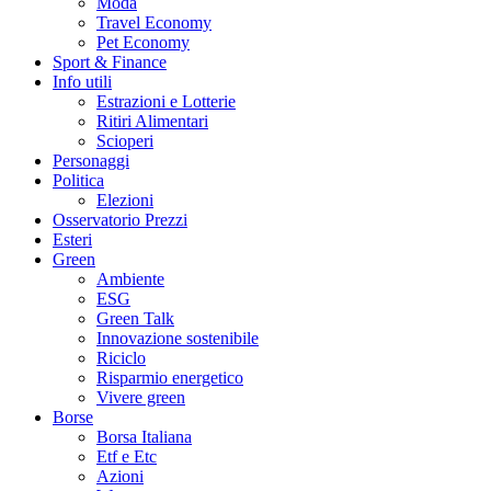
Moda
Travel Economy
Pet Economy
Sport & Finance
Info utili
Estrazioni e Lotterie
Ritiri Alimentari
Scioperi
Personaggi
Politica
Elezioni
Osservatorio Prezzi
Esteri
Green
Ambiente
ESG
Green Talk
Innovazione sostenibile
Riciclo
Risparmio energetico
Vivere green
Borse
Borsa Italiana
Etf e Etc
Azioni