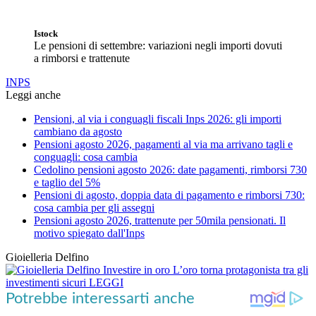
Istock
Le pensioni di settembre: variazioni negli importi dovuti
a rimborsi e trattenute
INPS
Leggi anche
Pensioni, al via i conguagli fiscali Inps 2026: gli importi
cambiano da agosto
Pensioni agosto 2026, pagamenti al via ma arrivano tagli e
conguagli: cosa cambia
Cedolino pensioni agosto 2026: date pagamenti, rimborsi 730
e taglio del 5%
Pensioni di agosto, doppia data di pagamento e rimborsi 730:
cosa cambia per gli assegni
Pensioni agosto 2026, trattenute per 50mila pensionati. Il
motivo spiegato dall'Inps
Gioielleria Delfino
Investire in oro
L’oro torna protagonista tra gli
investimenti sicuri
LEGGI