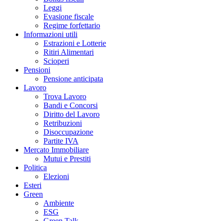
Leggi
Evasione fiscale
Regime forfettario
Informazioni utili
Estrazioni e Lotterie
Ritiri Alimentari
Scioperi
Pensioni
Pensione anticipata
Lavoro
Trova Lavoro
Bandi e Concorsi
Diritto del Lavoro
Retribuzioni
Disoccupazione
Partite IVA
Mercato Immobiliare
Mutui e Prestiti
Politica
Elezioni
Esteri
Green
Ambiente
ESG
Green Talk