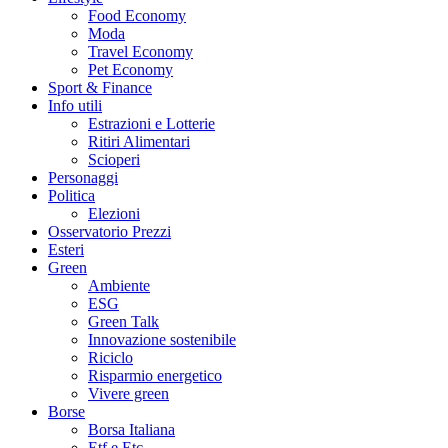
Food Economy
Moda
Travel Economy
Pet Economy
Sport & Finance
Info utili
Estrazioni e Lotterie
Ritiri Alimentari
Scioperi
Personaggi
Politica
Elezioni
Osservatorio Prezzi
Esteri
Green
Ambiente
ESG
Green Talk
Innovazione sostenibile
Riciclo
Risparmio energetico
Vivere green
Borse
Borsa Italiana
Etf e Etc