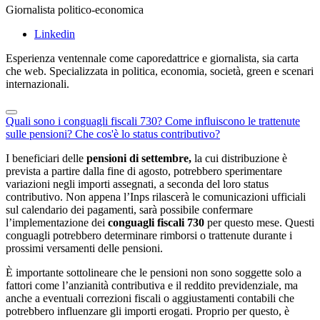
Giornalista politico-economica
Linkedin
Esperienza ventennale come caporedattrice e giornalista, sia carta
che web. Specializzata in politica, economia, società, green e scenari
internazionali.
Quali sono i conguagli fiscali 730?
Come influiscono le trattenute
sulle pensioni?
Che cos'è lo status contributivo?
I beneficiari delle
pensioni di settembre,
la cui distribuzione è
prevista a partire dalla fine di agosto, potrebbero sperimentare
variazioni negli importi assegnati, a seconda del loro status
contributivo. Non appena l’Inps rilascerà le comunicazioni ufficiali
sul calendario dei pagamenti, sarà possibile confermare
l’implementazione dei
conguagli fiscali 730
per questo mese. Questi
conguagli potrebbero determinare rimborsi o trattenute durante i
prossimi versamenti delle pensioni.
È importante sottolineare che le pensioni non sono soggette solo a
fattori come l’anzianità contributiva e il reddito previdenziale, ma
anche a eventuali correzioni fiscali o aggiustamenti contabili che
potrebbero influenzare gli importi erogati. Proprio per questo, è