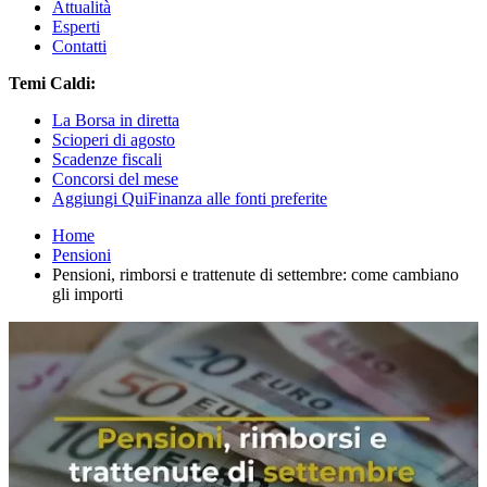
Attualità
Esperti
Contatti
Temi Caldi:
La Borsa in diretta
Scioperi di agosto
Scadenze fiscali
Concorsi del mese
Aggiungi QuiFinanza alle fonti preferite
Home
Pensioni
Pensioni, rimborsi e trattenute di settembre: come cambiano
gli importi