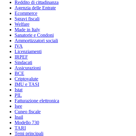
Reddito di cittadinanza
Agenzia delle Entrate
Ecommerce
Sgravi fiscali
Welfare
Made in Italy
Sanatorie e Condoni
Ammortizzatori sociali
IVA
Licenziamenti
IRPEF
Sindacati
Assicurazioni
BCE
Criptovalute
IMU e TASI
Istat
PIL
Fatturazione elettronica
Isee
Cuneo fiscale
Inail
Modello 730
TARI
Temi principali