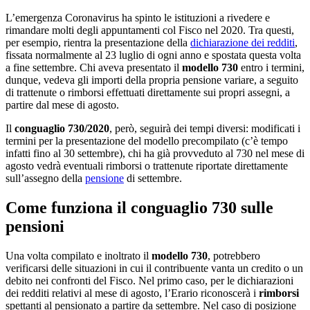
L’emergenza Coronavirus ha spinto le istituzioni a rivedere e
rimandare molti degli appuntamenti col Fisco nel 2020. Tra questi,
per esempio, rientra la presentazione della
dichiarazione dei redditi
,
fissata normalmente al 23 luglio di ogni anno e spostata questa volta
a fine settembre. Chi aveva presentato il
modello 730
entro i termini,
dunque, vedeva gli importi della propria pensione variare, a seguito
di trattenute o rimborsi effettuati direttamente sui propri assegni, a
partire dal mese di agosto.
Il
conguaglio 730/2020
, però, seguirà dei tempi diversi: modificati i
termini per la presentazione del modello precompilato (c’è tempo
infatti fino al 30 settembre), chi ha già provveduto al 730 nel mese di
agosto vedrà eventuali rimborsi o trattenute riportate direttamente
sull’assegno della
pensione
di settembre.
Come funziona il conguaglio 730 sulle
pensioni
Una volta compilato e inoltrato il
modello 730
, potrebbero
verificarsi delle situazioni in cui il contribuente vanta un credito o un
debito nei confronti del Fisco. Nel primo caso, per le dichiarazioni
dei redditi relativi al mese di agosto, l’Erario riconoscerà i
rimborsi
spettanti al pensionato a partire da settembre. Nel caso di posizione