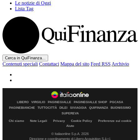
Le notizie di Oggi
Lista Tag
Cerca in QuiFinanza...
Contenuti speciali
Contattaci
Mappa del sito
Feed RSS
Archivio
LIBERO
VIRGILIO
PAGINEGIALLE
PAGINEGIALLE SHOP
PGCASA
PAGINEBIANCHE
TUTTOCITTÀ
DILEI
SIVIAGGIA
QUIFINANZA
BUONISSIMO
SUPEREVA
Chi siamo
Note Legali
Privacy
Cookie Policy
Preferenze sui cookie
Aiuto
© Italiaonline S.p.A. 2026
Direzione e coordinamento di Libero Acquisition S.á r.l.