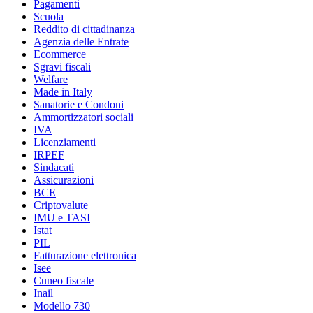
Pagamenti
Scuola
Reddito di cittadinanza
Agenzia delle Entrate
Ecommerce
Sgravi fiscali
Welfare
Made in Italy
Sanatorie e Condoni
Ammortizzatori sociali
IVA
Licenziamenti
IRPEF
Sindacati
Assicurazioni
BCE
Criptovalute
IMU e TASI
Istat
PIL
Fatturazione elettronica
Isee
Cuneo fiscale
Inail
Modello 730