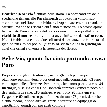
Beatrice ‘Bebe’ Vio
è entrata nella storia. La portabandiera della
spedizione italiana alle
Paralimpiadi
di Tokyo ha vinto il suo
secondo oro nel fioretto individuale. Dopo il successo ha ricordato i
sacrifici, ma anche i rischi a cui è andata incontro. Lo scorso aprile
ha rischiato l’amputazione del braccio sinistro, ma soprattutto ha
rischiato di morire
a causa di una grave infezione da
stafilococco.
Non si è abbattuta e dopo due soli mesi di preparazione è tornata sul
gradino più alto del podio.
Quanto ha vinto
e
quanto guadagna
colei che ormai è diventata la leggenda del fioretto.
Bebe Vio, quanto ha vinto portando a casa
l’oro
Proprio come gli atleti olimpici, anche gli atleti paralimpici
ottengono premi in denaro per ogni medaglia conquistata. Ci sono
comunque delle differenze. Per i primi, che hanno portato a casa
40
medaglie,
si sa già che il Coni sborserà complessivamente poco più
di
7 milioni di euro
:
180 mila euro
per l’oro,
90 mila euro
er
l’argento e
60
mila euro
per il bronzo (in tutto 73 premi, dato che
alcune medaglie sono arrivate grazie a staffette ed equipaggi del
canottaggio, quindi con più atleti coinvolti).