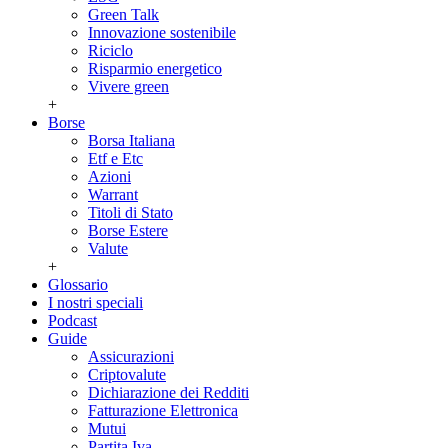
Green Talk
Innovazione sostenibile
Riciclo
Risparmio energetico
Vivere green
+
Borse
Borsa Italiana
Etf e Etc
Azioni
Warrant
Titoli di Stato
Borse Estere
Valute
+
Glossario
I nostri speciali
Podcast
Guide
Assicurazioni
Criptovalute
Dichiarazione dei Redditi
Fatturazione Elettronica
Mutui
Partita Iva