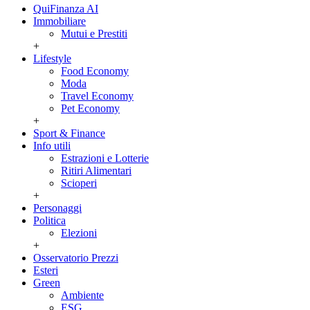
QuiFinanza AI
Immobiliare
Mutui e Prestiti
+
Lifestyle
Food Economy
Moda
Travel Economy
Pet Economy
+
Sport & Finance
Info utili
Estrazioni e Lotterie
Ritiri Alimentari
Scioperi
+
Personaggi
Politica
Elezioni
+
Osservatorio Prezzi
Esteri
Green
Ambiente
ESG