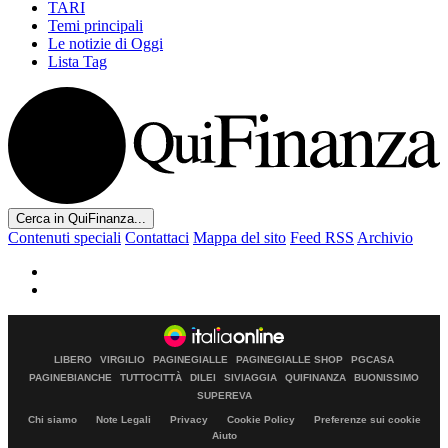
TARI
Temi principali
Le notizie di Oggi
Lista Tag
Cerca in QuiFinanza...
Contenuti speciali
Contattaci
Mappa del sito
Feed RSS
Archivio
LIBERO
VIRGILIO
PAGINEGIALLE
PAGINEGIALLE SHOP
PGCASA
PAGINEBIANCHE
TUTTOCITTÀ
DILEI
SIVIAGGIA
QUIFINANZA
BUONISSIMO
SUPEREVA
Chi siamo
Note Legali
Privacy
Cookie Policy
Preferenze sui cookie
Aiuto