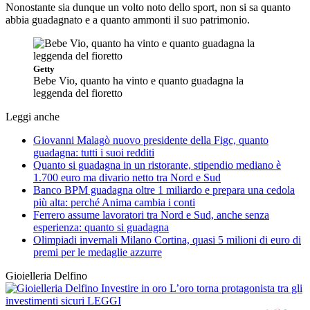
Nonostante sia dunque un volto noto dello sport, non si sa quanto
abbia guadagnato e a quanto ammonti il suo patrimonio.
Getty
Bebe Vio, quanto ha vinto e quanto guadagna la
leggenda del fioretto
Leggi anche
Giovanni Malagò nuovo presidente della Figc, quanto
guadagna: tutti i suoi redditi
Quanto si guadagna in un ristorante, stipendio mediano è
1.700 euro ma divario netto tra Nord e Sud
Banco BPM guadagna oltre 1 miliardo e prepara una cedola
più alta: perché Anima cambia i conti
Ferrero assume lavoratori tra Nord e Sud, anche senza
esperienza: quanto si guadagna
Olimpiadi invernali Milano Cortina, quasi 5 milioni di euro di
premi per le medaglie azzurre
Gioielleria Delfino
Investire in oro
L’oro torna protagonista tra gli
investimenti sicuri
LEGGI