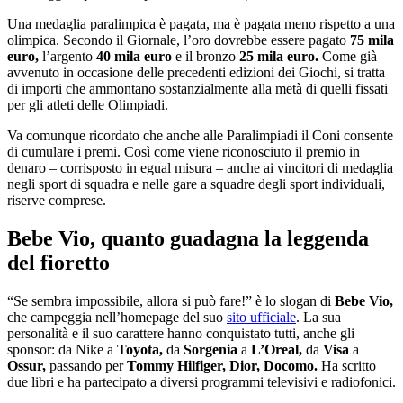
Una medaglia paralimpica è pagata, ma è pagata meno rispetto a una
olimpica. Secondo il Giornale, l’oro dovrebbe essere pagato
75 mila
euro,
l’argento
40 mila euro
e il bronzo
25 mila euro.
Come già
avvenuto in occasione delle precedenti edizioni dei Giochi, si tratta
di importi che ammontano sostanzialmente alla metà di quelli fissati
per gli atleti delle Olimpiadi.
Va comunque ricordato che anche alle Paralimpiadi il Coni consente
di cumulare i premi. Così come viene riconosciuto il premio in
denaro – corrisposto in egual misura – anche ai vincitori di medaglia
negli sport di squadra e nelle gare a squadre degli sport individuali,
riserve comprese.
Bebe Vio, quanto guadagna la leggenda
del fioretto
“Se sembra impossibile, allora si può fare!” è lo slogan di
Bebe Vio,
che campeggia nell’homepage del suo
sito ufficiale
. La sua
personalità e il suo carattere hanno conquistato tutti, anche gli
sponsor: da Nike a
Toyota,
da
Sorgenia
a
L’Oreal,
da
Visa
a
Ossur,
passando per
Tommy Hilfiger, Dior, Docomo.
Ha scritto
due libri e ha partecipato a diversi programmi televisivi e radiofonici.