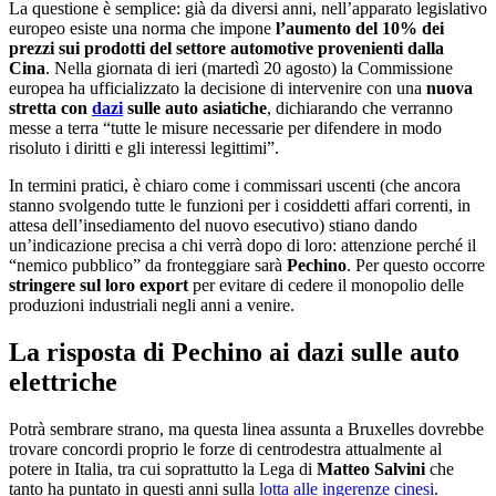
La questione è semplice: già da diversi anni, nell’apparato legislativo
europeo esiste una norma che impone
l’aumento del 10% dei
prezzi sui prodotti del settore automotive provenienti dalla
Cina
. Nella giornata di ieri (martedì 20 agosto) la Commissione
europea ha ufficializzato la decisione di intervenire con una
nuova
stretta con
dazi
sulle auto asiatiche
, dichiarando che verranno
messe a terra “tutte le misure necessarie per difendere in modo
risoluto i diritti e gli interessi legittimi”.
In termini pratici, è chiaro come i commissari uscenti (che ancora
stanno svolgendo tutte le funzioni per i cosiddetti affari correnti, in
attesa dell’insediamento del nuovo esecutivo) stiano dando
un’indicazione precisa a chi verrà dopo di loro: attenzione perché il
“nemico pubblico” da fronteggiare sarà
Pechino
. Per questo occorre
stringere sul loro export
per evitare di cedere il monopolio delle
produzioni industriali negli anni a venire.
La risposta di Pechino ai dazi sulle auto
elettriche
Potrà sembrare strano, ma questa linea assunta a Bruxelles dovrebbe
trovare concordi proprio le forze di centrodestra attualmente al
potere in Italia, tra cui soprattutto la Lega di
Matteo Salvini
che
tanto ha puntato in questi anni sulla
lotta alle ingerenze cinesi
.