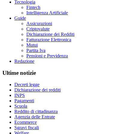
Tecnologia
Fintech
Intelligenza Artificiale
Guide
Assicurazioni
Criptovalute
Dichiarazione dei Redditi
Fatturazione Elettronica
Mutui
Partita Iva
Pensioni e Previdenza
Redazione
Ultime notizie
Decreti legge
Dichiarazione dei redditi
INPS
Pagamenti
Scuola
Reddito di cittadinanza
Agenzia delle Entrate
Ecommerce
Sgravi fiscali
Welfare