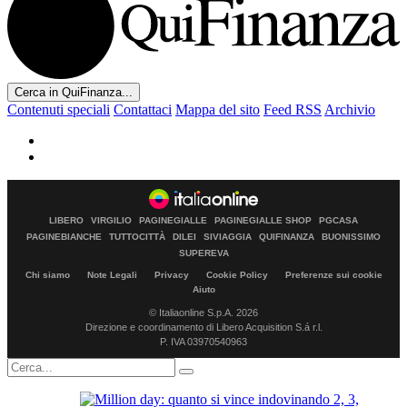
Cerca in QuiFinanza...
Contenuti speciali
Contattaci
Mappa del sito
Feed RSS
Archivio
LIBERO
VIRGILIO
PAGINEGIALLE
PAGINEGIALLE SHOP
PGCASA
PAGINEBIANCHE
TUTTOCITTÀ
DILEI
SIVIAGGIA
QUIFINANZA
BUONISSIMO
SUPEREVA
Chi siamo
Note Legali
Privacy
Cookie Policy
Preferenze sui cookie
Aiuto
© Italiaonline S.p.A. 2026
Direzione e coordinamento di Libero Acquisition S.á r.l.
P. IVA 03970540963