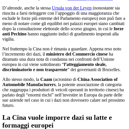
D’altronde, anche la stessa
Ursula von der Leyen
(nonostante sia
riuscita a farsi rieleggere con l’appoggio di una maggioranza che
esclude le forze più estreme del Parlamento europeo) non può fare a
meno di notare come gli equilibri nei palazzi europei siano cambiati
dopo la consultazione elettorale dello scorso giugno, in cui le
forze
anti Pechino
hanno raggiunto indici di gradimento insperati alla
vigilia.
Nel frattempo la Cina non è rimasta a guardare. Appena reso noto
l’incremento dei dazi, il
ministero del Commercio cinese
ha
diramato una dura nota di condanna nei confronti dell’Unione
europea in cui viene sottolineato “
l’atteggiamento
sleale,
discriminatorio e non trasparente
” dei governanti di Bruxelles.
Allo stesso modo, la
Caam
(acronimo di
China Association of
Automobile Manufacturers
, la potente associazione di categoria
che raggruppa i produttori di veicoli operanti in territorio cinese) ha
parlato degli “enormi rischi” nell’investire in Europa da parte delle
sue aziende nel caso in cui i dazi non dovessero calare nel prossimo
futuro.
La Cina vuole imporre dazi su latte e
formaggi europei