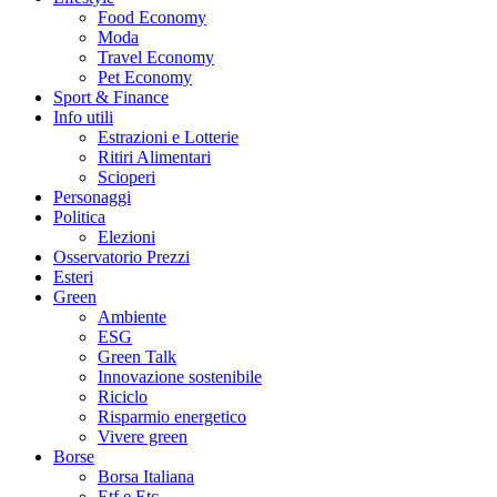
Food Economy
Moda
Travel Economy
Pet Economy
Sport & Finance
Info utili
Estrazioni e Lotterie
Ritiri Alimentari
Scioperi
Personaggi
Politica
Elezioni
Osservatorio Prezzi
Esteri
Green
Ambiente
ESG
Green Talk
Innovazione sostenibile
Riciclo
Risparmio energetico
Vivere green
Borse
Borsa Italiana
Etf e Etc