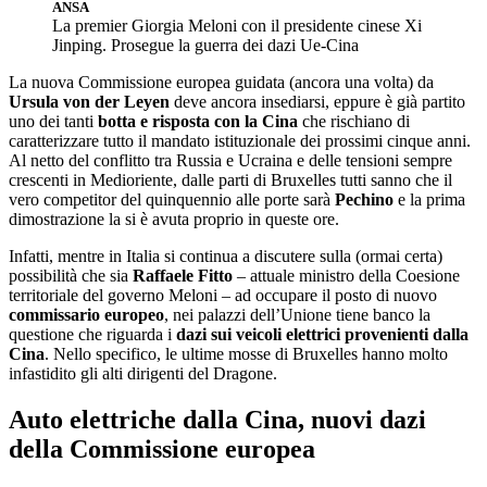
ANSA
La premier Giorgia Meloni con il presidente cinese Xi
Jinping. Prosegue la guerra dei dazi Ue-Cina
La nuova Commissione europea guidata (ancora una volta) da
Ursula von der Leyen
deve ancora insediarsi, eppure è già partito
uno dei tanti
botta e risposta con la Cina
che rischiano di
caratterizzare tutto il mandato istituzionale dei prossimi cinque anni.
Al netto del conflitto tra Russia e Ucraina e delle tensioni sempre
crescenti in Medioriente, dalle parti di Bruxelles tutti sanno che il
vero competitor del quinquennio alle porte sarà
Pechino
e la prima
dimostrazione la si è avuta proprio in queste ore.
Infatti, mentre in Italia si continua a discutere sulla (ormai certa)
possibilità che sia
Raffaele Fitto
– attuale ministro della Coesione
territoriale del governo Meloni – ad occupare il posto di nuovo
commissario europeo
, nei palazzi dell’Unione tiene banco la
questione che riguarda i
dazi sui veicoli elettrici provenienti dalla
Cina
. Nello specifico, le ultime mosse di Bruxelles hanno molto
infastidito gli alti dirigenti del Dragone.
Auto elettriche dalla Cina, nuovi dazi
della Commissione europea