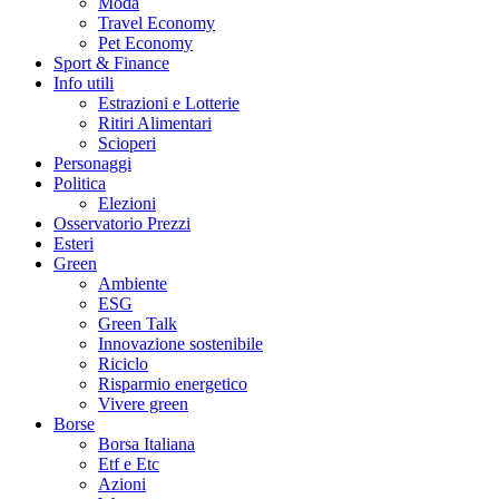
Moda
Travel Economy
Pet Economy
Sport & Finance
Info utili
Estrazioni e Lotterie
Ritiri Alimentari
Scioperi
Personaggi
Politica
Elezioni
Osservatorio Prezzi
Esteri
Green
Ambiente
ESG
Green Talk
Innovazione sostenibile
Riciclo
Risparmio energetico
Vivere green
Borse
Borsa Italiana
Etf e Etc
Azioni