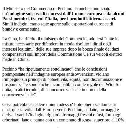
Il Ministero del Commercio di Pechino ha anche annunciato
un’
indagine sui sussidi concessi dall’Unione europea e da alcuni
Paesi membri, tra cui l’Italia, per i prodotti lattiero-caseari.
Simili indagini erano state aperte sulle esportazioni europee di
brandy e carne suina.
La Cina, ha riferito il ministero del Commercio, adotterà “tutte le
misure necessarie per difendere in modo risoluto i diritti e gli
interessi legittimi” delle sue imprese dopo la bozza finale dei dazi
compensativi sull’import della Commissione Ue sui veicoli elettrici
made in China.
Pechino “ha ripetutamente sottolineato” che le conclusioni
preimpostate nell’indagine europea antisovvenzioni violano
l’impegno sui principi di “obiettività, equità, non discriminazione e
trasparenza” e sono anche incompatibili con le regole del Wto. Si
tratta, in altri termini, di “concorrenza sleale in nome della
concorrenza leale”.
Cosa potrebbe accadere quindi adesso? Potrebbero scattare altri
dazi, questa volta dall’Europa verso Pechino, su latte, formaggi e
derivati vari. L’indagine riguarda formaggi freschi e fusi, formaggi
erborinati, latte e panna con un contenuto di grassi superiore al 10%