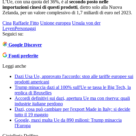
L’Ue, con una quota del 36%, è al
secondo posto nelle
importazioni cinesi di questi prodotti
, dietro solo alla Nuova
Zelanda, per un valore complessivo di 1,7 miliardi di euro nel 2023.
Cina
Raffaele Fitto
Unione europea
Ursula von der
Leyen
Personaggi
Seguici su:
Google Discover
Fonti preferite
Leggi anche
Dazi Usa Ue, approvato l'accordo: stop alle tariffe europee sui
prodotti americani
Trump minaccia dazi al 100% sull'Ue se tassa le Big Tech, la
replica di Bruxelles
Accordi definitivi sui dazi, apertura Ue ma con riserva: quali
industrie italiane perdono
Dazi, cosa può cambiare per l'export Made in Italy: si decide
tutto il 19 maggio
Google, maxi multa Ue da 890 milioni: Trump minaccia
l'Europa
Gioielleria Delfino