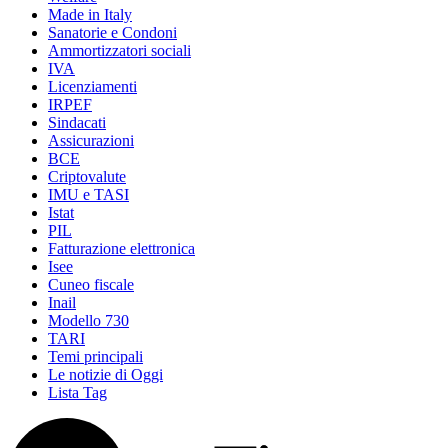
Made in Italy
Sanatorie e Condoni
Ammortizzatori sociali
IVA
Licenziamenti
IRPEF
Sindacati
Assicurazioni
BCE
Criptovalute
IMU e TASI
Istat
PIL
Fatturazione elettronica
Isee
Cuneo fiscale
Inail
Modello 730
TARI
Temi principali
Le notizie di Oggi
Lista Tag