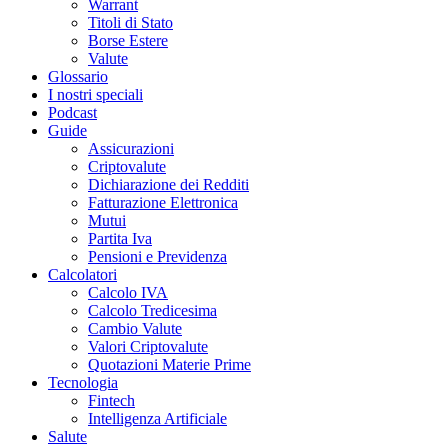
Warrant
Titoli di Stato
Borse Estere
Valute
Glossario
I nostri speciali
Podcast
Guide
Assicurazioni
Criptovalute
Dichiarazione dei Redditi
Fatturazione Elettronica
Mutui
Partita Iva
Pensioni e Previdenza
Calcolatori
Calcolo IVA
Calcolo Tredicesima
Cambio Valute
Valori Criptovalute
Quotazioni Materie Prime
Tecnologia
Fintech
Intelligenza Artificiale
Salute