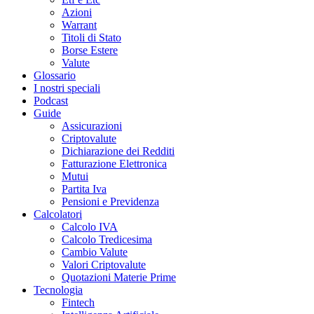
Azioni
Warrant
Titoli di Stato
Borse Estere
Valute
Glossario
I nostri speciali
Podcast
Guide
Assicurazioni
Criptovalute
Dichiarazione dei Redditi
Fatturazione Elettronica
Mutui
Partita Iva
Pensioni e Previdenza
Calcolatori
Calcolo IVA
Calcolo Tredicesima
Cambio Valute
Valori Criptovalute
Quotazioni Materie Prime
Tecnologia
Fintech