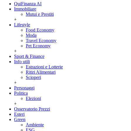
QuiFinanza AI
Immobiliare
Mutui e Prestiti
+
Lifestyle
Food Economy
Moda
Travel Economy
Pet Economy
+
Sport & Finance
Info utili
Estrazioni e Lotterie
Ritiri Alimentari
Scioperi
+
Personaggi
Politica
Elezioni
+
Osservatorio Prezzi
Esteri
Green
Ambiente
ESG