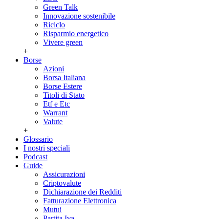
Green Talk
Innovazione sostenibile
Riciclo
Risparmio energetico
Vivere green
+
Borse
Azioni
Borsa Italiana
Borse Estere
Titoli di Stato
Etf e Etc
Warrant
Valute
+
Glossario
I nostri speciali
Podcast
Guide
Assicurazioni
Criptovalute
Dichiarazione dei Redditi
Fatturazione Elettronica
Mutui
Partita Iva