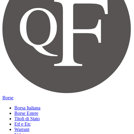
Borse
Borsa Italiana
Borse Estere
Titoli di Stato
Etf e Etc
Warrant