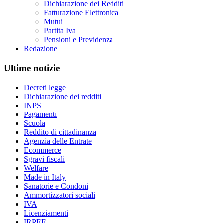
Dichiarazione dei Redditi
Fatturazione Elettronica
Mutui
Partita Iva
Pensioni e Previdenza
Redazione
Ultime notizie
Decreti legge
Dichiarazione dei redditi
INPS
Pagamenti
Scuola
Reddito di cittadinanza
Agenzia delle Entrate
Ecommerce
Sgravi fiscali
Welfare
Made in Italy
Sanatorie e Condoni
Ammortizzatori sociali
IVA
Licenziamenti
IRPEF