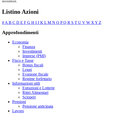
investitori.
Listino Azioni
#
A
B
C
D
E
F
G
H
I
J
K
L
M
N
O
P
Q
R
S
T
U
V
W
X
Y
Z
Approfondimenti
Economia
Finanza
Investimenti
Imprese (PMI)
Fisco e Tasse
Bonus fiscali
Leggi
Evasione fiscale
Regime forfettario
Informazioni utili
Estrazioni e Lotterie
Ritiri Alimentari
Scioperi
Pensioni
Pensione anticipata
Lavoro