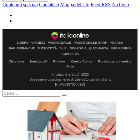
Contenuti speciali
Contattaci
Mappa del sito
Feed RSS
Archivio
LIBERO
VIRGILIO
PAGINEGIALLE
PAGINEGIALLE SHOP
PGCASA
PAGINEBIANCHE
TUTTOCITTÀ
DILEI
SIVIAGGIA
QUIFINANZA
BUONISSIMO
SUPEREVA
Chi siamo
Note Legali
Privacy
Cookie Policy
Preferenze sui cookie
Aiuto
© Italiaonline S.p.A. 2026
Direzione e coordinamento di Libero Acquisition S.á r.l.
P. IVA 03970540963