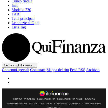
Cuneo fiscale
Inail
Modello 730
TARI
Temi principali
Le notizie di Oggi
Lista Tag
Cerca in QuiFinanza...
Contenuti speciali
Contattaci
Mappa del sito
Feed RSS
Archivio
LIBERO
VIRGILIO
PAGINEGIALLE
PAGINEGIALLE SHOP
PGCASA
PAGINEBIANCHE
TUTTOCITTÀ
DILEI
SIVIAGGIA
QUIFINANZA
BUONISSIMO
SUPEREVA