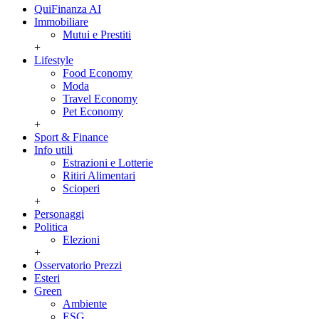
QuiFinanza AI
Immobiliare
Mutui e Prestiti
+
Lifestyle
Food Economy
Moda
Travel Economy
Pet Economy
+
Sport & Finance
Info utili
Estrazioni e Lotterie
Ritiri Alimentari
Scioperi
+
Personaggi
Politica
Elezioni
+
Osservatorio Prezzi
Esteri
Green
Ambiente
ESG