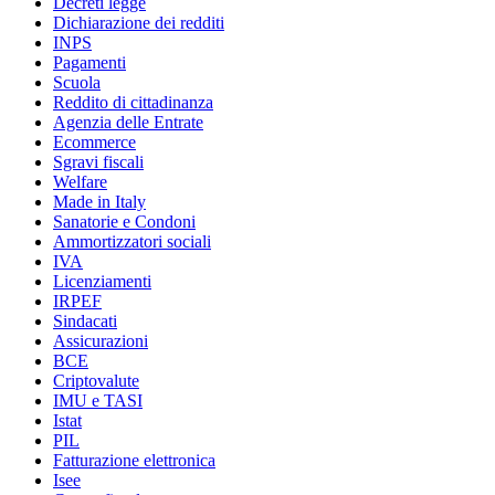
Decreti legge
Dichiarazione dei redditi
INPS
Pagamenti
Scuola
Reddito di cittadinanza
Agenzia delle Entrate
Ecommerce
Sgravi fiscali
Welfare
Made in Italy
Sanatorie e Condoni
Ammortizzatori sociali
IVA
Licenziamenti
IRPEF
Sindacati
Assicurazioni
BCE
Criptovalute
IMU e TASI
Istat
PIL
Fatturazione elettronica
Isee