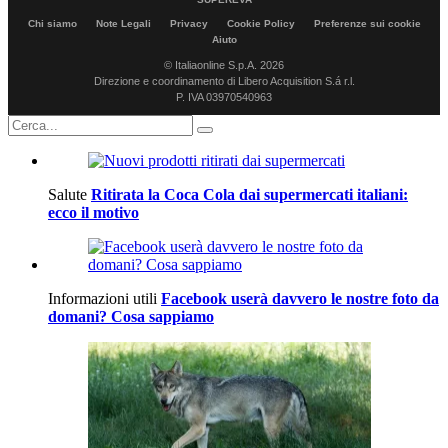
Chi siamo
Note Legali
Privacy
Cookie Policy
Preferenze sui cookie
Aiuto
© Italiaonline S.p.A. 2026
Direzione e coordinamento di Libero Acquisition S.á r.l.
P. IVA 03970540963
Salute
Ritirata la Coca Cola dai supermercati italiani:
ecco il motivo
Informazioni utili
Facebook userà davvero le nostre foto da
domani? Cosa sappiamo