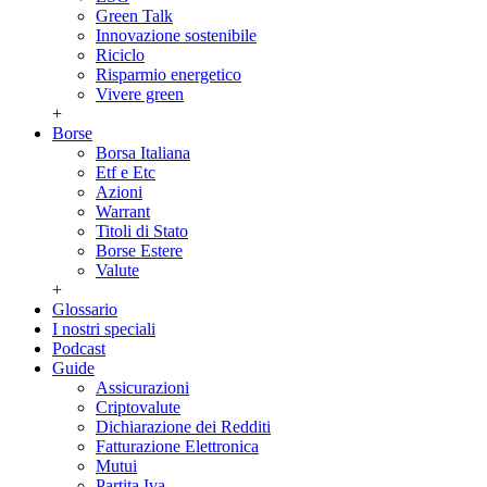
Green Talk
Innovazione sostenibile
Riciclo
Risparmio energetico
Vivere green
+
Borse
Borsa Italiana
Etf e Etc
Azioni
Warrant
Titoli di Stato
Borse Estere
Valute
+
Glossario
I nostri speciali
Podcast
Guide
Assicurazioni
Criptovalute
Dichiarazione dei Redditi
Fatturazione Elettronica
Mutui
Partita Iva