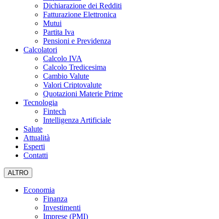
Dichiarazione dei Redditi
Fatturazione Elettronica
Mutui
Partita Iva
Pensioni e Previdenza
Calcolatori
Calcolo IVA
Calcolo Tredicesima
Cambio Valute
Valori Criptovalute
Quotazioni Materie Prime
Tecnologia
Fintech
Intelligenza Artificiale
Salute
Attualità
Esperti
Contatti
ALTRO
Economia
Finanza
Investimenti
Imprese (PMI)