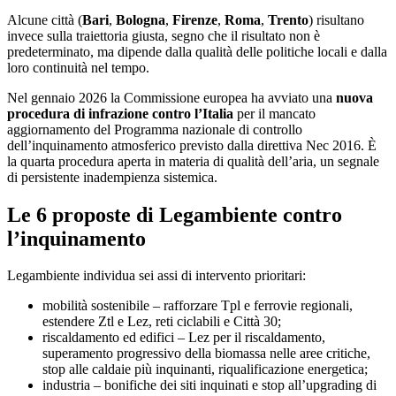
Alcune città (
Bari
,
Bologna
,
Firenze
,
Roma
,
Trento
) risultano
invece sulla traiettoria giusta, segno che il risultato non è
predeterminato, ma dipende dalla qualità delle politiche locali e dalla
loro continuità nel tempo.
Nel gennaio 2026 la Commissione europea ha avviato una
nuova
procedura di infrazione contro l’Italia
per il mancato
aggiornamento del Programma nazionale di controllo
dell’inquinamento atmosferico previsto dalla direttiva Nec 2016. È
la quarta procedura aperta in materia di qualità dell’aria, un segnale
di persistente inadempienza sistemica.
Le 6 proposte di Legambiente contro
l’inquinamento
Legambiente individua sei assi di intervento prioritari:
mobilità sostenibile – rafforzare Tpl e ferrovie regionali,
estendere Ztl e Lez, reti ciclabili e Città 30;
riscaldamento ed edifici – Lez per il riscaldamento,
superamento progressivo della biomassa nelle aree critiche,
stop alle caldaie più inquinanti, riqualificazione energetica;
industria – bonifiche dei siti inquinati e stop all’upgrading di