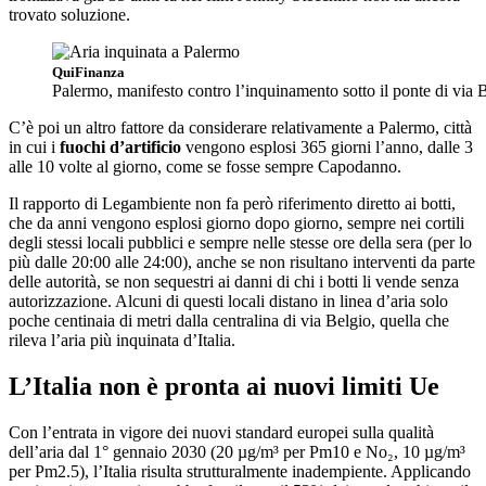
trovato soluzione.
QuiFinanza
Palermo, manifesto contro l’inquinamento sotto il ponte di via 
C’è poi un altro fattore da considerare relativamente a Palermo, città
in cui i
fuochi d’artificio
vengono esplosi 365 giorni l’anno, dalle 3
alle 10 volte al giorno, come se fosse sempre Capodanno.
Il rapporto di Legambiente non fa però riferimento diretto ai botti,
che da anni vengono esplosi giorno dopo giorno, sempre nei cortili
degli stessi locali pubblici e sempre nelle stesse ore della sera (per lo
più dalle 20:00 alle 24:00), anche se non risultano interventi da parte
delle autorità, se non sequestri ai danni di chi i botti li vende senza
autorizzazione. Alcuni di questi locali distano in linea d’aria solo
poche centinaia di metri dalla centralina di via Belgio, quella che
rileva l’aria più inquinata d’Italia.
L’Italia non è pronta ai nuovi limiti Ue
Con l’entrata in vigore dei nuovi standard europei sulla qualità
dell’aria dal 1° gennaio 2030 (20 µg/m³ per Pm10 e No₂, 10 µg/m³
per Pm2.5), l’Italia risulta strutturalmente inadempiente. Applicando