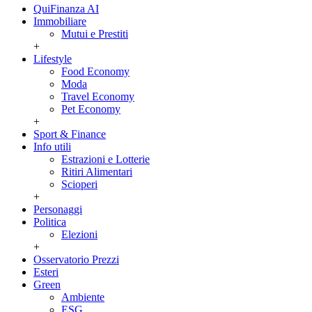
QuiFinanza AI
Immobiliare
Mutui e Prestiti
+
Lifestyle
Food Economy
Moda
Travel Economy
Pet Economy
+
Sport & Finance
Info utili
Estrazioni e Lotterie
Ritiri Alimentari
Scioperi
+
Personaggi
Politica
Elezioni
+
Osservatorio Prezzi
Esteri
Green
Ambiente
ESG