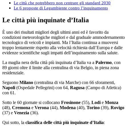
Le città che potrebbero non centrare gli standard 2030
Le 6 proposte di Legambiente contro l’inquinamento
Le città più inquinate d’Italia
È uno dei risultati migliori degli ultimi anni ed è favorito da
condizioni meteorologiche migliori e dal graduale ammodernamento
tecnologico di veicoli e impianti. Ma l’Italia continua a muoversi
troppo lentamente rispetto alla velocità richiesta dall’Europa e dalle
evidenze scientifiche sugli impatti dell’inquinamento sulla salute.
La maglia nera della città più inquinata d’Italia va a
Palermo
, con
89 giorni oltre il limite alla centralina di via Belgio, in piena zona
residenziale.
Seguono
Milano
(centralina di via Marche) con 66 sforamenti,
Napoli
(Ospedale Pellegrini) con 64,
Ragusa
(Campo di Atletica)
con 61.
Sotto le 60 giornate si collocano
Frosinone
(55),
Lodi
e
Monza
(48),
Cremona
e
Verona
(44),
Modena
(40),
Torino
(39),
Rovigo
(37) e
Venezia
(36).
Qui sotto, la
classifica delle città più inquinate d’Italia
: