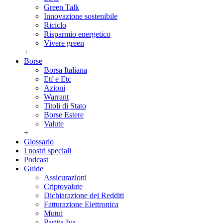
Green Talk
Innovazione sostenibile
Riciclo
Risparmio energetico
Vivere green
+
Borse
Borsa Italiana
Etf e Etc
Azioni
Warrant
Titoli di Stato
Borse Estere
Valute
+
Glossario
I nostri speciali
Podcast
Guide
Assicurazioni
Criptovalute
Dichiarazione dei Redditi
Fatturazione Elettronica
Mutui
Partita Iva