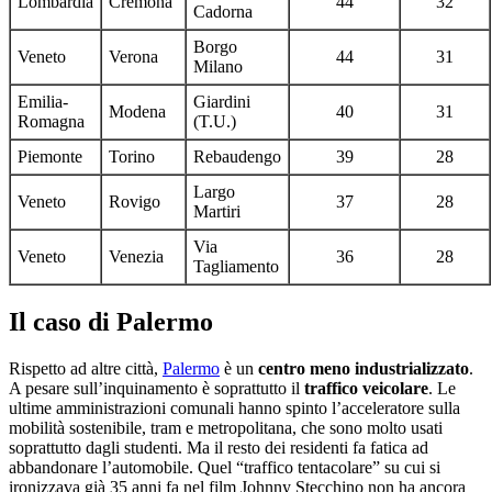
Lombardia
Cremona
44
32
Cadorna
Borgo
Veneto
Verona
44
31
Milano
Emilia-
Giardini
Modena
40
31
Romagna
(T.U.)
Piemonte
Torino
Rebaudengo
39
28
Largo
Veneto
Rovigo
37
28
Martiri
Via
Veneto
Venezia
36
28
Tagliamento
Il caso di Palermo
Rispetto ad altre città,
Palermo
è un
centro meno industrializzato
.
A pesare sull’inquinamento è soprattutto il
traffico veicolare
. Le
ultime amministrazioni comunali hanno spinto l’acceleratore sulla
mobilità sostenibile, tram e metropolitana, che sono molto usati
soprattutto dagli studenti. Ma il resto dei residenti fa fatica ad
abbandonare l’automobile. Quel “traffico tentacolare” su cui si
ironizzava già 35 anni fa nel film Johnny Stecchino non ha ancora