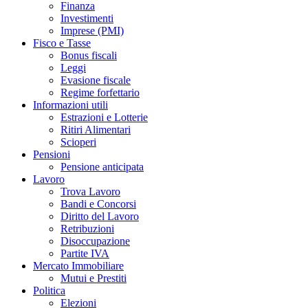
Finanza
Investimenti
Imprese (PMI)
Fisco e Tasse
Bonus fiscali
Leggi
Evasione fiscale
Regime forfettario
Informazioni utili
Estrazioni e Lotterie
Ritiri Alimentari
Scioperi
Pensioni
Pensione anticipata
Lavoro
Trova Lavoro
Bandi e Concorsi
Diritto del Lavoro
Retribuzioni
Disoccupazione
Partite IVA
Mercato Immobiliare
Mutui e Prestiti
Politica
Elezioni