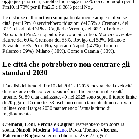
oggi quei parametri, sarebbe fuorilegge il 53% dei capoluoghi per il
Pm10, il 73% per il Pm2.5 e il 38% per il No₂.
Le distanze dall’obiettivo sono particolarmente ampie in diverse
città: per il Pm10 servirebbero riduzioni del 35% a Cremona, del
32% a Lodi, del 31% a Cagliari e Verona, del 30% a Torino e
Napoli. Sul Pm2.5 il quadro è ancora più critico: Monza dovrebbe
ridurre del 60%, Cremona del 55%, Rovigo del 53%, Milano e
Pavia del 50%. Per il No₂ spiccano Napoli (-47%), Torino e
Palermo (-39%), Milano (-38%), Como e Catania (-33%).
Le città che potrebbero non centrare gli
standard 2030
L’analisi dei trend di Pm10 dal 2011 al 2025 mostra che la velocità
di riduzione delle concentrazioni è insufficiente in molte realtà
urbane. Su 89 città analizzate, 49 nel 2025 sono sopra il futuro limite
di 20 µg/m³. Di queste, 33 rischiano concretamente di non arrivare
in linea con il target 2030 mantenendo l’attuale ritmo di
miglioramento.
Cremona
,
Lodi
,
Verona
e
Cagliari
resterebbero ben sopra la
soglia.
Napoli
,
Modena
,
Milano
,
Pavia
,
Torino
,
Vicenza
,
Palermo
e
Ragusa
si fermerebbero tra 23 e 27 µg/m³.