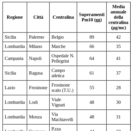
Media
annuale
Superamenti
Regione
Città
Centralina
della
Pm10 (gg)
centralina
(µg/mc)
Sicilia
Palermo
Belgio
89
42
Lombardia
Milano
Marche
66
35
Ospedale N.
Campania
Napoli
64
41
Pellegrini
Campo
Sicilia
Ragusa
61
37
atletica
Frosinone
Lazio
Frosinone
55
28
scalo (T.U.)
Viale
Lombardia
Lodi
48
30
Vignati
Via
Lombardia
Monza
48
31
Machiavelli
P.zza