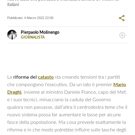
italiani
Pubblicato:
4 Marzo 2022 22:00
Pierpaolo Molinengo
GIORNALISTA
LINKEDIN
Pierpaolo Molinengo, giornalista dal 2002, è esperto di
FACEBOOK
analisi economica e dinamiche fiscali. Autore per testate
INSTAGRAM
nazionali e portali finanziari, si occupa di interpretare gli
SITO
PERSONALE
scenari geopolitici e le riforme dei mercati, coniugando
rigore tecnico e capacità di lettura delle grandi tendenze
macroeconomiche globali.
La
riforma del
catasto
sta creando tensioni tra i partiti
che compongono l’esecutivo. Da un lato il premier
Mario
Draghi
, insieme al ministro Daniele Franco, capo del Mef,
e i suoi tecnici, minacciano la caduta del Governo
qualora non passasse, dall’altra il centrodestra teme che il
nuovo sistema possa far aumentare le tasse per alcune
fasce della popolazione. Ma cosa prevede esattamente la
riforma e in che modo potrebbe influire sulle tasche degli