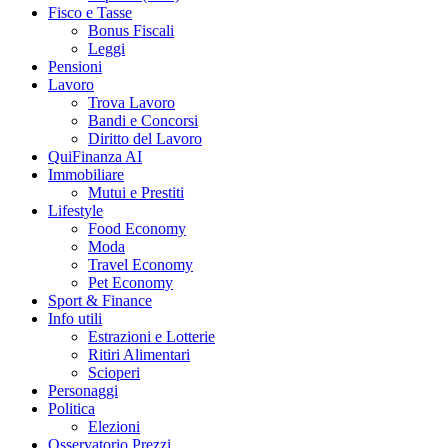
Fisco e Tasse
Bonus Fiscali
Leggi
Pensioni
Lavoro
Trova Lavoro
Bandi e Concorsi
Diritto del Lavoro
QuiFinanza AI
Immobiliare
Mutui e Prestiti
Lifestyle
Food Economy
Moda
Travel Economy
Pet Economy
Sport & Finance
Info utili
Estrazioni e Lotterie
Ritiri Alimentari
Scioperi
Personaggi
Politica
Elezioni
Osservatorio Prezzi