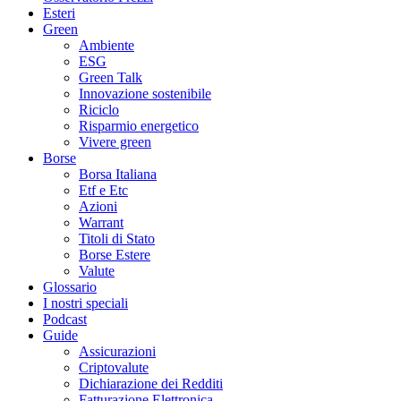
Esteri
Green
Ambiente
ESG
Green Talk
Innovazione sostenibile
Riciclo
Risparmio energetico
Vivere green
Borse
Borsa Italiana
Etf e Etc
Azioni
Warrant
Titoli di Stato
Borse Estere
Valute
Glossario
I nostri speciali
Podcast
Guide
Assicurazioni
Criptovalute
Dichiarazione dei Redditi
Fatturazione Elettronica