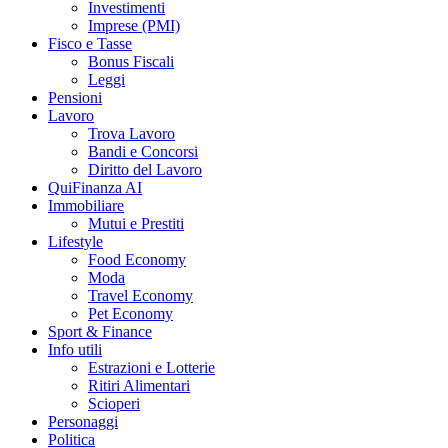
Investimenti
Imprese (PMI)
Fisco e Tasse
Bonus Fiscali
Leggi
Pensioni
Lavoro
Trova Lavoro
Bandi e Concorsi
Diritto del Lavoro
QuiFinanza AI
Immobiliare
Mutui e Prestiti
Lifestyle
Food Economy
Moda
Travel Economy
Pet Economy
Sport & Finance
Info utili
Estrazioni e Lotterie
Ritiri Alimentari
Scioperi
Personaggi
Politica