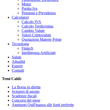
Mutui
Partita Iva
Pensioni e Previdenza
Calcolatori
Calcolo IVA
Calcolo Tredicesima
Cambio Valute
Valori Criptovalute
Quotazioni Materie Prime
Tecnologia
Fintech
Intelligenza Artificiale
Salute
Attualità
Esperti
Contatti
Temi Caldi:
La Borsa in diretta
Scioperi di agosto
Scadenze fiscali
Concorsi del mese
Aggiungi QuiFinanza alle fonti preferite