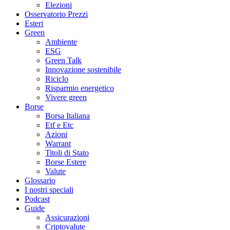
Elezioni
Osservatorio Prezzi
Esteri
Green
Ambiente
ESG
Green Talk
Innovazione sostenibile
Riciclo
Risparmio energetico
Vivere green
Borse
Borsa Italiana
Etf e Etc
Azioni
Warrant
Titoli di Stato
Borse Estere
Valute
Glossario
I nostri speciali
Podcast
Guide
Assicurazioni
Criptovalute