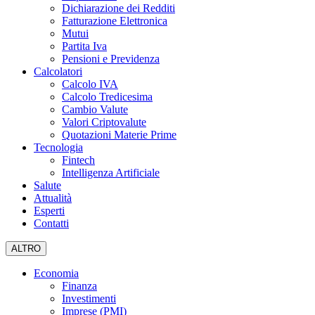
Dichiarazione dei Redditi
Fatturazione Elettronica
Mutui
Partita Iva
Pensioni e Previdenza
Calcolatori
Calcolo IVA
Calcolo Tredicesima
Cambio Valute
Valori Criptovalute
Quotazioni Materie Prime
Tecnologia
Fintech
Intelligenza Artificiale
Salute
Attualità
Esperti
Contatti
ALTRO
Economia
Finanza
Investimenti
Imprese (PMI)