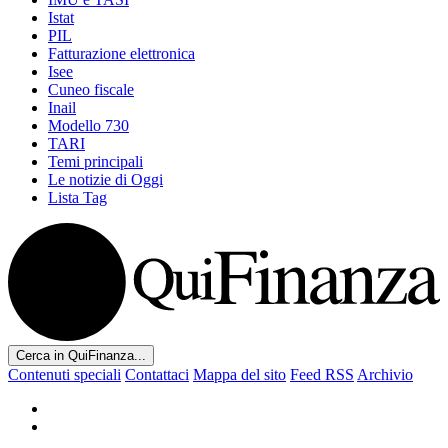
Istat
PIL
Fatturazione elettronica
Isee
Cuneo fiscale
Inail
Modello 730
TARI
Temi principali
Le notizie di Oggi
Lista Tag
Cerca in QuiFinanza...
Contenuti speciali
Contattaci
Mappa del sito
Feed RSS
Archivio