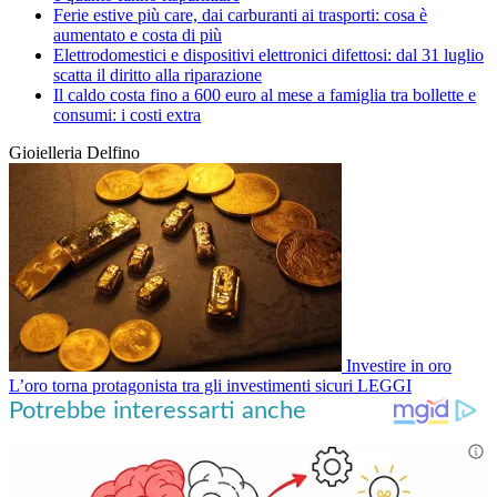
Ferie estive più care, dai carburanti ai trasporti: cosa è
aumentato e costa di più
Elettrodomestici e dispositivi elettronici difettosi: dal 31 luglio
scatta il diritto alla riparazione
Il caldo costa fino a 600 euro al mese a famiglia tra bollette e
consumi: i costi extra
Gioielleria Delfino
Investire in oro
L’oro torna protagonista tra gli investimenti sicuri
LEGGI