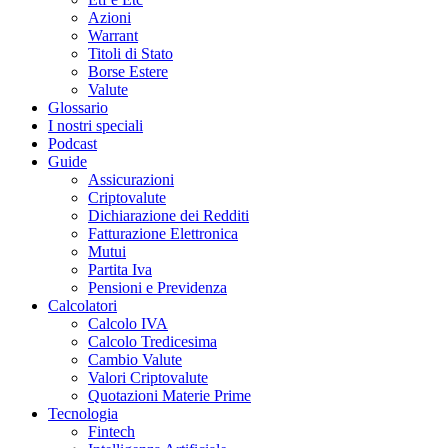
Azioni
Warrant
Titoli di Stato
Borse Estere
Valute
Glossario
I nostri speciali
Podcast
Guide
Assicurazioni
Criptovalute
Dichiarazione dei Redditi
Fatturazione Elettronica
Mutui
Partita Iva
Pensioni e Previdenza
Calcolatori
Calcolo IVA
Calcolo Tredicesima
Cambio Valute
Valori Criptovalute
Quotazioni Materie Prime
Tecnologia
Fintech