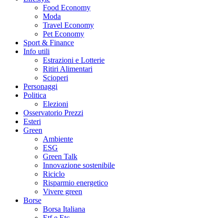
Food Economy
Moda
Travel Economy
Pet Economy
Sport & Finance
Info utili
Estrazioni e Lotterie
Ritiri Alimentari
Scioperi
Personaggi
Politica
Elezioni
Osservatorio Prezzi
Esteri
Green
Ambiente
ESG
Green Talk
Innovazione sostenibile
Riciclo
Risparmio energetico
Vivere green
Borse
Borsa Italiana
Etf e Etc