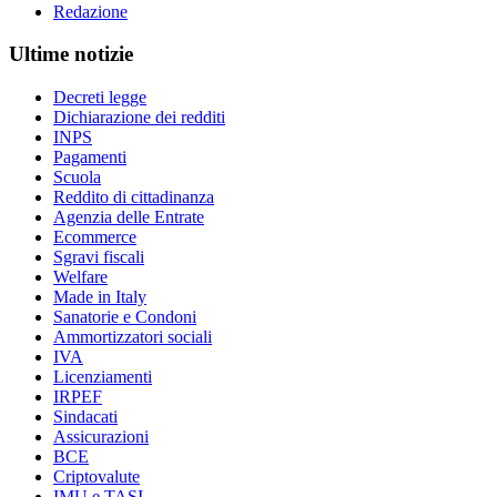
Redazione
Ultime notizie
Decreti legge
Dichiarazione dei redditi
INPS
Pagamenti
Scuola
Reddito di cittadinanza
Agenzia delle Entrate
Ecommerce
Sgravi fiscali
Welfare
Made in Italy
Sanatorie e Condoni
Ammortizzatori sociali
IVA
Licenziamenti
IRPEF
Sindacati
Assicurazioni
BCE
Criptovalute
IMU e TASI