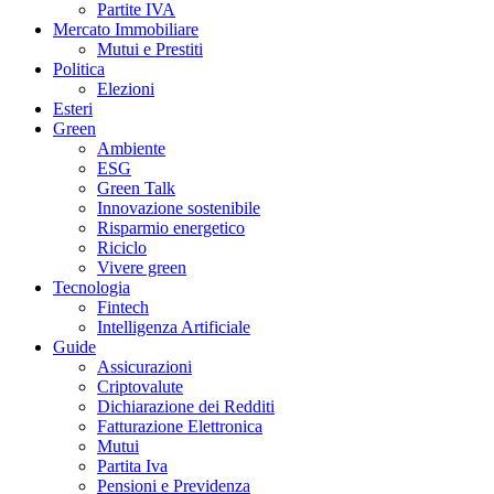
Partite IVA
Mercato Immobiliare
Mutui e Prestiti
Politica
Elezioni
Esteri
Green
Ambiente
ESG
Green Talk
Innovazione sostenibile
Risparmio energetico
Riciclo
Vivere green
Tecnologia
Fintech
Intelligenza Artificiale
Guide
Assicurazioni
Criptovalute
Dichiarazione dei Redditi
Fatturazione Elettronica
Mutui
Partita Iva
Pensioni e Previdenza