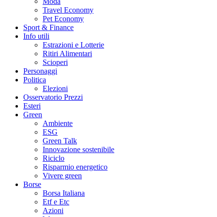
Moda
Travel Economy
Pet Economy
Sport & Finance
Info utili
Estrazioni e Lotterie
Ritiri Alimentari
Scioperi
Personaggi
Politica
Elezioni
Osservatorio Prezzi
Esteri
Green
Ambiente
ESG
Green Talk
Innovazione sostenibile
Riciclo
Risparmio energetico
Vivere green
Borse
Borsa Italiana
Etf e Etc
Azioni