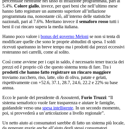
percentuale rientrante nel tasso di inflazione programmata, pari al
5.4%.
Colore
giallo
, invece, per quei beni che nell’ultimo mese
hanno fatto registrare un aumento superiore all’inflazione
programmata ma, nonostante ciò, all’interno delle statistiche
nazionali, pari al 7.6%. Meritano invece il
semaforo
rosso
tutti i
beni il cui rincaro supera la media italiana.
Hanno poco valore i
bonus del governo Meloni
se non si tenta di
modificare quelle che sono le proprie abitudini di spesa. I soldi
ricevuti spariranno in breve tempo ma i prodotti dai prezzi eccessivi
resteranno nei carrelli, come al solito.
Così come avviene per i capi in saldo, è necessario tener traccia dei
prezzi ed è proprio ciò che questo sistema tenta di fare. Tra i
prodotti che hanno fatto registrare un rincaro maggiore
troviamo zucchero, riso, latte, olio di oliva, patate e gelati,
rispettivamente con +52.6, 37.1, 28.7, 24.6, 22.2 e 22% su base
annua.
Ecco le parole del presidente di
Assoutenti
,
Furio
Truzzi
: “Il
sistema semaforico vuole fare trasparenza e aiutare le famiglie,
guidandole verso una
spesa intelligente
. In un secondo momento,
poi, si provvederà a un’articolazione a livello regionale”.
Un netto aiuto ai consumatori sarebbe di fatto un sistema più locale,
da generare grazie anche all’aiuto degli stessi consumatori.