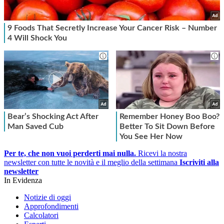
Per te, che non vuoi perderti mai nulla.
Ricevi la nostra
newsletter con tutte le novità e il meglio della settimana
Iscriviti alla
newsletter
In Evidenza
Notizie di oggi
Approfondimenti
Calcolatori