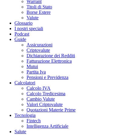
Warrant
Titoli di Stato
Borse Estere
Valute
Glossario
I nostri speciali
Podcast
Guide
Assicurazioni
Criptovalute
Dichiarazione dei Redditi
Fatturazione Elettronica
Mutui
Partita Iva
Pensioni e Previdenza
Calcolatori
Calcolo IVA
Calcolo Tredicesima
Cambio Valute
Valori Criptovalute
Quotazioni Materie Prime
Tecnologia
Fintech
Intelligenza Artificiale
Salute