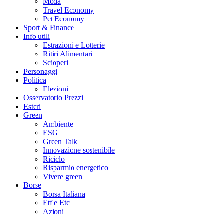
Moda
Travel Economy
Pet Economy
Sport & Finance
Info utili
Estrazioni e Lotterie
Ritiri Alimentari
Scioperi
Personaggi
Politica
Elezioni
Osservatorio Prezzi
Esteri
Green
Ambiente
ESG
Green Talk
Innovazione sostenibile
Riciclo
Risparmio energetico
Vivere green
Borse
Borsa Italiana
Etf e Etc
Azioni