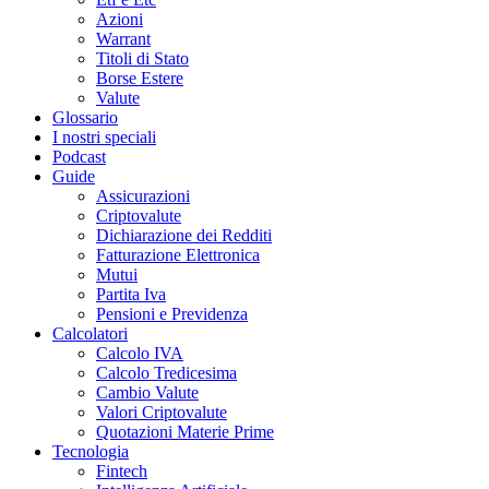
Azioni
Warrant
Titoli di Stato
Borse Estere
Valute
Glossario
I nostri speciali
Podcast
Guide
Assicurazioni
Criptovalute
Dichiarazione dei Redditi
Fatturazione Elettronica
Mutui
Partita Iva
Pensioni e Previdenza
Calcolatori
Calcolo IVA
Calcolo Tredicesima
Cambio Valute
Valori Criptovalute
Quotazioni Materie Prime
Tecnologia
Fintech