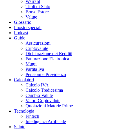
Warrant
Titoli di Stato
Borse Estere
Valute
Glossario
I nostri speciali
Podcast
Guide
Assicurazioni
Criptovalute
Dichiarazione dei Redditi
Fatturazione Elettronica
Mutui
Partita Iva
Pensioni e Previdenza
Calcolatori
Calcolo IVA
Calcolo Tredicesima
Cambio Valute
Valori Criptovalute
Quotazioni Materie Prime
Tecnologia
Fintech
Intelligenza Artificiale
Salute