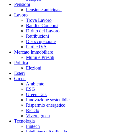
Pensioni
Pensione anticipata
Lavoro
Trova Lavoro
Bandi e Concorsi
Diritto del Lavoro
Retribuzioni
Disoccupazione
Partite IVA
Mercato Immobiliare
Mutui e Prestiti
Politica
Elezioni
Esteri
Green
Ambiente
ESG
Green Talk
Innovazione sostenibile
Risparmio energetico
Riciclo
Vivere green
Tecnologia
Fintech
Intelligenza Artificiale