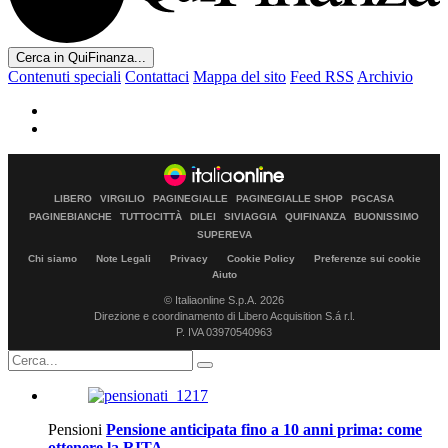
Cerca in QuiFinanza...
Contenuti speciali
Contattaci
Mappa del sito
Feed RSS
Archivio
LIBERO
VIRGILIO
PAGINEGIALLE
PAGINEGIALLE SHOP
PGCASA
PAGINEBIANCHE
TUTTOCITTÀ
DILEI
SIVIAGGIA
QUIFINANZA
BUONISSIMO
SUPEREVA
Chi siamo
Note Legali
Privacy
Cookie Policy
Preferenze sui cookie
Aiuto
© Italiaonline S.p.A. 2026
Direzione e coordinamento di Libero Acquisition S.á r.l.
P. IVA 03970540963
Pensioni
Pensione anticipata fino a 10 anni prima: come
ottenere la RITA