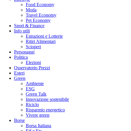
Food Economy
Moda
Travel Economy
Pet Economy
Sport & Finance
Info utili
Estrazioni e Lotterie
Ritiri Alimentari
Scioperi
Personaggi
Politica
Elezioni
Osservatorio Prezzi
Esteri
Green
Ambiente
ESG
Green Talk
Innovazione sostenibile
Riciclo
Risparmio energetico
Vivere green
Borse
Borsa Italiana
Etf e Etc