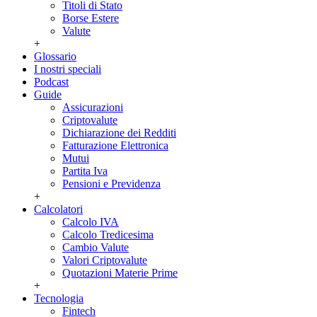
Titoli di Stato
Borse Estere
Valute
+
Glossario
I nostri speciali
Podcast
Guide
Assicurazioni
Criptovalute
Dichiarazione dei Redditi
Fatturazione Elettronica
Mutui
Partita Iva
Pensioni e Previdenza
+
Calcolatori
Calcolo IVA
Calcolo Tredicesima
Cambio Valute
Valori Criptovalute
Quotazioni Materie Prime
+
Tecnologia
Fintech