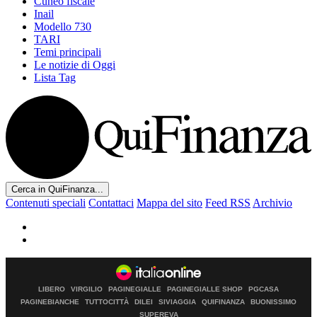
Cuneo fiscale
Inail
Modello 730
TARI
Temi principali
Le notizie di Oggi
Lista Tag
Cerca in QuiFinanza...
Contenuti speciali
Contattaci
Mappa del sito
Feed RSS
Archivio
LIBERO
VIRGILIO
PAGINEGIALLE
PAGINEGIALLE SHOP
PGCASA
PAGINEBIANCHE
TUTTOCITTÀ
DILEI
SIVIAGGIA
QUIFINANZA
BUONISSIMO
SUPEREVA