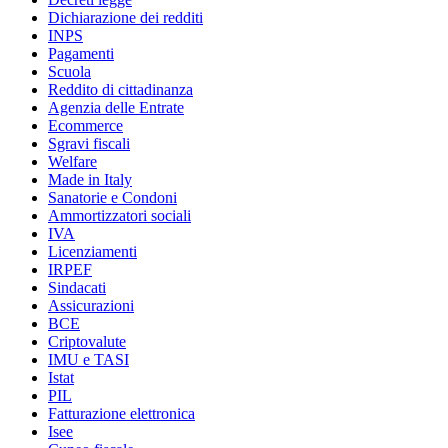
Dichiarazione dei redditi
INPS
Pagamenti
Scuola
Reddito di cittadinanza
Agenzia delle Entrate
Ecommerce
Sgravi fiscali
Welfare
Made in Italy
Sanatorie e Condoni
Ammortizzatori sociali
IVA
Licenziamenti
IRPEF
Sindacati
Assicurazioni
BCE
Criptovalute
IMU e TASI
Istat
PIL
Fatturazione elettronica
Isee