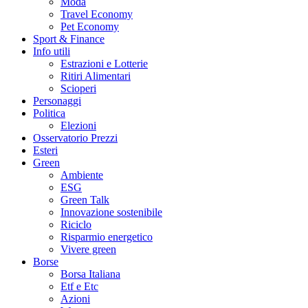
Moda
Travel Economy
Pet Economy
Sport & Finance
Info utili
Estrazioni e Lotterie
Ritiri Alimentari
Scioperi
Personaggi
Politica
Elezioni
Osservatorio Prezzi
Esteri
Green
Ambiente
ESG
Green Talk
Innovazione sostenibile
Riciclo
Risparmio energetico
Vivere green
Borse
Borsa Italiana
Etf e Etc
Azioni