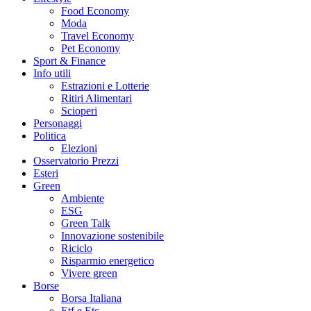
Food Economy
Moda
Travel Economy
Pet Economy
Sport & Finance
Info utili
Estrazioni e Lotterie
Ritiri Alimentari
Scioperi
Personaggi
Politica
Elezioni
Osservatorio Prezzi
Esteri
Green
Ambiente
ESG
Green Talk
Innovazione sostenibile
Riciclo
Risparmio energetico
Vivere green
Borse
Borsa Italiana
Etf e Etc