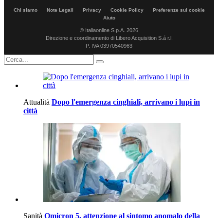
Chi siamo
Note Legali
Privacy
Cookie Policy
Preferenze sui cookie
Aiuto
© Italiaonline S.p.A. 2026
Direzione e coordinamento di Libero Acquisition S.á r.l.
P. IVA 03970540963
Attualità
Dopo l'emergenza cinghiali, arrivano i lupi in
città
Sanità
Omicron 5, attenzione al sintomo anomalo della