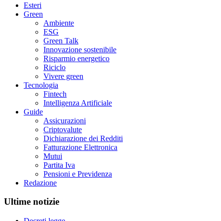
Esteri
Green
Ambiente
ESG
Green Talk
Innovazione sostenibile
Risparmio energetico
Riciclo
Vivere green
Tecnologia
Fintech
Intelligenza Artificiale
Guide
Assicurazioni
Criptovalute
Dichiarazione dei Redditi
Fatturazione Elettronica
Mutui
Partita Iva
Pensioni e Previdenza
Redazione
Ultime notizie
Decreti legge