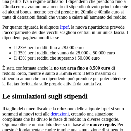
una partita Iva a regime ordinario. I dipendenti che prendono fino a
20mila euro avranno un aumento di stipendio dovuto principalmente
ad alcuni bonus, mentre per chi prende tra 20mila e 40mila euro si
tratta di detrazioni fiscali che vanno a calare all’aumento del reddito.
Per quanto riguarda le aliquote
Irpef
, la nuova ripartizione prevede
l’accorpamento dei due vecchi scaglioni centrali in un’unica fascia. I
dipendenti pagheranno di tasse
Il 23% per i redditi fino a 28.000 euro
Il 35% per i redditi che vanno da 28.000 a 50.000 euro
Il 43% per i redditi che superano i 50.000 euro
È stata confermata anche la
no tax area fino a 8.500 euro
di
reddito lordo, mentre è salito a 35mila euro il tetto massimo di
stipendio annuo che un dipendente può prendere per poter chiedere
la flat tax forfettaria sulle proprie attività da partita Iva.
Le simulazioni sugli stipendi
Il taglio del cuneo fiscale e la riduzione delle aliquote Irpef si sono
sommati ai nuovi tetti alle
detrazioni
, creando una situazione
complicata che ha diviso le fasce di reddito in diverse categorie.
Ognuna ottiene un risultato diverso in base alle
nuove regole.
Per
questo è fondamentale capire tramite una simulazione di stipendio