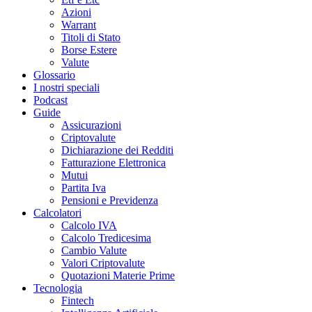
Azioni
Warrant
Titoli di Stato
Borse Estere
Valute
Glossario
I nostri speciali
Podcast
Guide
Assicurazioni
Criptovalute
Dichiarazione dei Redditi
Fatturazione Elettronica
Mutui
Partita Iva
Pensioni e Previdenza
Calcolatori
Calcolo IVA
Calcolo Tredicesima
Cambio Valute
Valori Criptovalute
Quotazioni Materie Prime
Tecnologia
Fintech