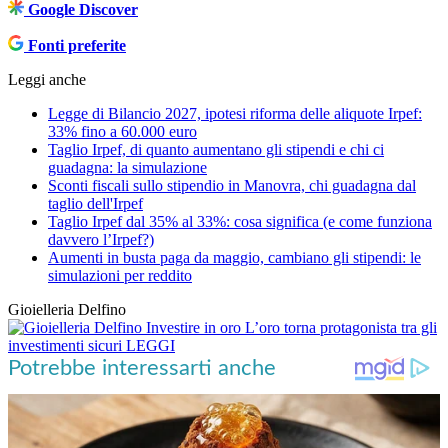
Google Discover
Fonti preferite
Leggi anche
Legge di Bilancio 2027, ipotesi riforma delle aliquote Irpef:
33% fino a 60.000 euro
Taglio Irpef, di quanto aumentano gli stipendi e chi ci
guadagna: la simulazione
Sconti fiscali sullo stipendio in Manovra, chi guadagna dal
taglio dell'Irpef
Taglio Irpef dal 35% al 33%: cosa significa (e come funziona
davvero l’Irpef?)
Aumenti in busta paga da maggio, cambiano gli stipendi: le
simulazioni per reddito
Gioielleria Delfino
Investire in oro
L’oro torna protagonista tra gli
investimenti sicuri
LEGGI