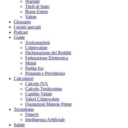
Warrant
Titoli di Stato
Borse Estere
Valute
Glossario
I nostri speciali
Podcast
Guide
Assicurazioni
Criptovalute
Dichiarazione dei Redditi
Fatturazione Elettronica
Mutui
Partita Iva
Pensioni e Previdenza
Calcolatori
Calcolo IVA
Calcolo Tredicesima
Cambio Valute
Valori Criptovalute
Quotazioni Materie Prime
Tecnologia
Fintech
Intelligenza Artificiale
Salute