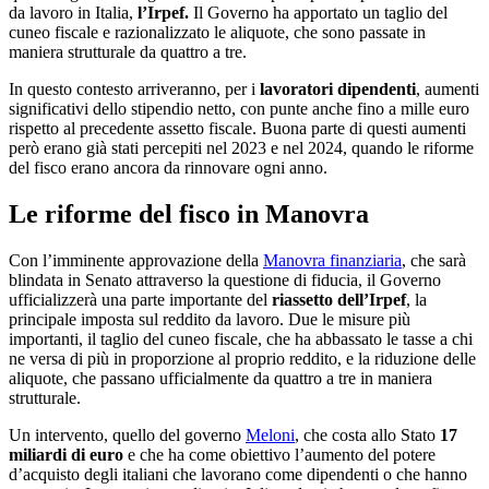
da lavoro in Italia,
l’Irpef.
Il Governo ha apportato un taglio del
cuneo fiscale e razionalizzato le aliquote, che sono passate in
maniera strutturale da quattro a tre.
In questo contesto arriveranno, per i
lavoratori dipendenti
, aumenti
significativi dello stipendio netto, con punte anche fino a mille euro
rispetto al precedente assetto fiscale. Buona parte di questi aumenti
però erano già stati percepiti nel 2023 e nel 2024, quando le riforme
del fisco erano ancora da rinnovare ogni anno.
Le riforme del fisco in Manovra
Con l’imminente approvazione della
Manovra finanziaria
, che sarà
blindata in Senato attraverso la questione di fiducia, il Governo
ufficializzerà una parte importante del
riassetto dell’Irpef
, la
principale imposta sul reddito da lavoro. Due le misure più
importanti, il taglio del cuneo fiscale, che ha abbassato le tasse a chi
ne versa di più in proporzione al proprio reddito, e la riduzione delle
aliquote, che passano ufficialmente da quattro a tre in maniera
strutturale.
Un intervento, quello del governo
Meloni
, che costa allo Stato
17
miliardi di euro
e che ha come obiettivo l’aumento del potere
d’acquisto degli italiani che lavorano come dipendenti o che hanno