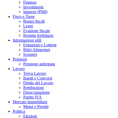
Finanza
Investimenti
Imprese (PMI)
Fisco e Tasse
Bonus fiscali
Leggi
Evasione fiscale
Regime forfettario
Informazioni utili
Estrazioni e Lotterie
Ritiri Alimentari
Scioperi
Pensioni
Pensione anticipata
Lavoro
Trova Lavoro
Bandi e Concorsi
Diritto del Lavoro
Retribuzioni
Disoccupazione
Partite IVA
Mercato Immobiliare
Mutui e Prestiti
Politica
Elezioni