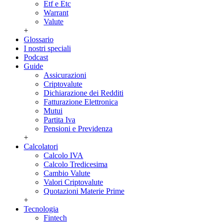
Etf e Etc
Warrant
Valute
+
Glossario
I nostri speciali
Podcast
Guide
Assicurazioni
Criptovalute
Dichiarazione dei Redditi
Fatturazione Elettronica
Mutui
Partita Iva
Pensioni e Previdenza
+
Calcolatori
Calcolo IVA
Calcolo Tredicesima
Cambio Valute
Valori Criptovalute
Quotazioni Materie Prime
+
Tecnologia
Fintech